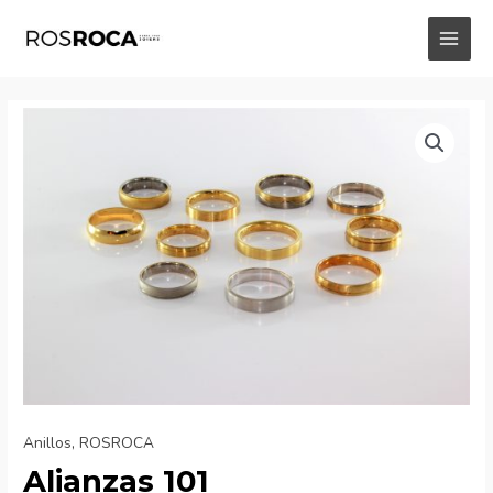
Ir
al
MAI
contenido
MEN
Anillos
,
ROSROCA
Alianzas 101