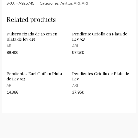
Plata
SKU:
HA925745
Categories:
Anillos ARI
,
ARI
de
Ley
Related products
con
baño
Pulsera rizada de 20 cm en
Pendiente Criolla en Plata de
plata de ley 925
Ley 925
de
ARI
ARI
oro
89,40
€
57,53
€
de
18
kts
Pendientes Earl Cuff en Plata
Pendientes Criolla de Plata de
de Ley 925
Ley
quantity
ARI
ARI
14,38
€
37,95
€