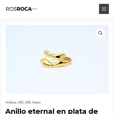
Ir
al
MAI
contenido
MEN
Anillos ARI
,
ARI
,
Neos
Anillo eternal en plata de