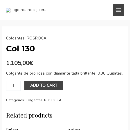
Ir
al
MAI
contenido
MEN
Colgantes
,
ROSROCA
Col 130
1.105,00
€
Colgante de oro rosa con diamante talla brillante, 0,30 Quilates.
Col
ADD TO CART
130
quantity
Categories:
Colgantes
,
ROSROCA
Related products
Pul 122
Ani 103