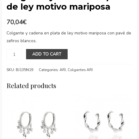
de ley motivo mariposa
70,04
€
Colgante y cadena en plata de ley motivo mariposa con pavé de
zafiros blancos.
Colgante
ADD TO CART
y
cadena
SKU:
BJ135N19
Categories:
ARI
,
Colgantes ARI
en
plata
Related products
de
ley
motivo
mariposa
quantity