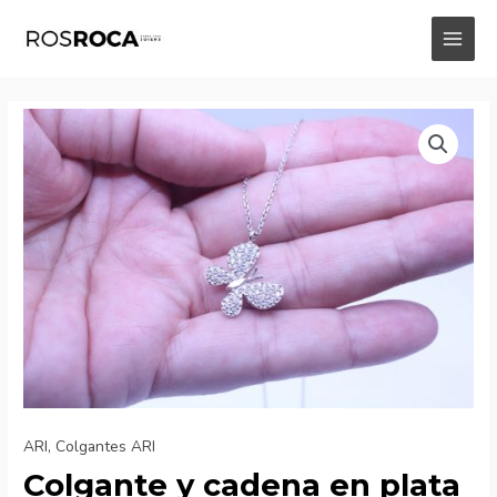
Ir
al
MAI
contenido
MEN
ARI
,
Colgantes ARI
Colgante y cadena en plata