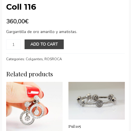
Coll 116
360,00
€
Gargantilla de oro amarillo y amatistas.
Coll
ADD TO CART
116
quantity
Categories:
Colgantes
,
ROSROCA
Related products
Pul 105