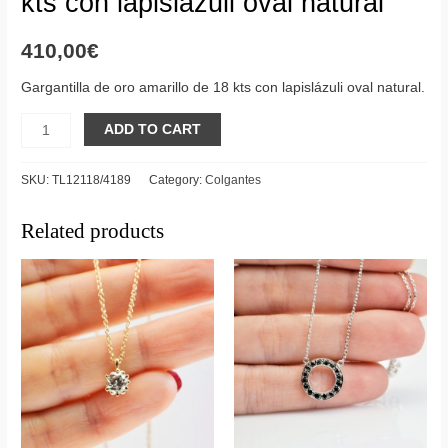
kts con lapislázuli oval natural
410,00
€
Gargantilla de oro amarillo de 18 kts con lapislázuli oval natural.
Gargantilla
ADD TO CART
de
oro
SKU:
TL12118/4189
Category:
Colgantes
amarillo
de
Related products
18
kts
con
lapislázuli
oval
natural
quantity