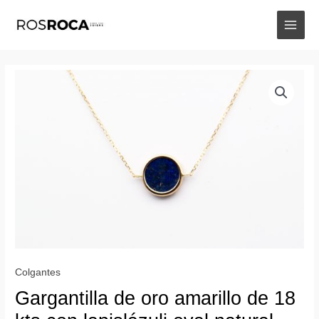
Ir
al
MAIN
contenido
MEN
Colgantes
Gargantilla de oro amarillo de 18