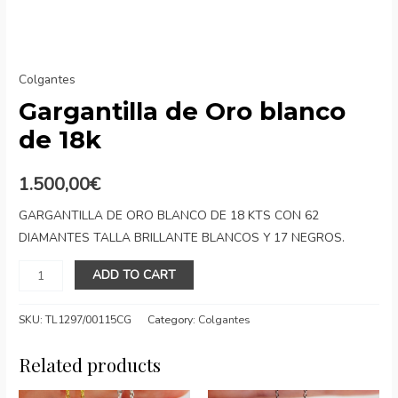
Colgantes
Gargantilla de Oro blanco
de 18k
1.500,00
€
GARGANTILLA DE ORO BLANCO DE 18 KTS CON 62
DIAMANTES TALLA BRILLANTE BLANCOS Y 17 NEGROS.
Gargantilla
ADD TO CART
de
Oro
SKU:
TL1297/00115CG
Category:
Colgantes
blanco
de
Related products
18k