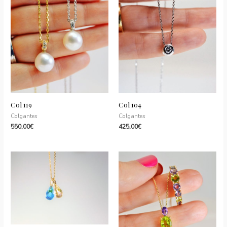
quantity
Col 119
Col 104
Colgantes
Colgantes
550,00
€
425,00
€