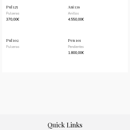
Pul 125
Ani 139
Pulseras
Anillos
370,00
€
4.550,00
€
Pul 102
Pen 101
Pulseras
Pendientes
1.800,00
€
Quick Links