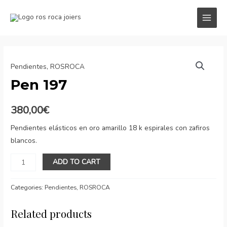
Ir
al
MAI
contenido
MEN
Pendientes
,
ROSROCA
Pen 197
380,00
€
Pendientes elásticos en oro amarillo 18 k espirales con zafiros
blancos.
Pen
ADD TO CART
197
quantity
Categories:
Pendientes
,
ROSROCA
Related products