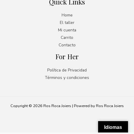
Quick Links
Home
El taller
Mi cuenta
Carrito
Contacto
For Her
Política de Privacidad
Términos y condiciones
Copyright © 2026 Ros Roca Joiers | Powered by Ros Roca Joiers
Idiomas