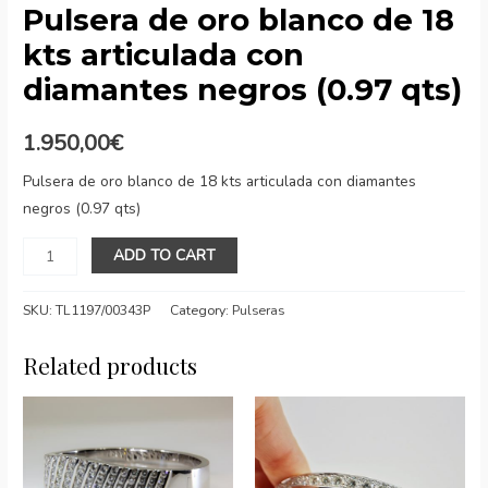
Pulsera de oro blanco de 18
kts articulada con
diamantes negros (0.97 qts)
1.950,00
€
Pulsera de oro blanco de 18 kts articulada con diamantes
negros (0.97 qts)
Pulsera
ADD TO CART
de
oro
SKU:
TL1197/00343P
Category:
Pulseras
blanco
de
Related products
18
kts
articulada
con