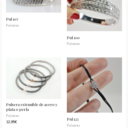
diamantes
negros
(0.97
Pul 107
qts)
Pulseras
quantity
Pul 100
Pulseras
Pulsera extensible de acero y
plata o perla
Pulseras
Pul 123
12,95
€
Pulseras