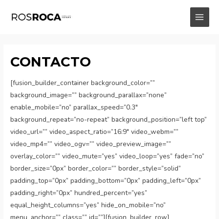
Ir
al
MAI
contenido
MEN
CONTACTO
[fusion_builder_container background_color=””
background_image=”” background_parallax=”none”
enable_mobile=”no” parallax_speed=”0.3″
background_repeat=”no-repeat” background_position=”left top”
video_url=”” video_aspect_ratio=”16:9″ video_webm=””
video_mp4=”” video_ogv=”” video_preview_image=””
overlay_color=”” video_mute=”yes” video_loop=”yes” fade=”no”
border_size=”0px” border_color=”” border_style=”solid”
padding_top=”0px” padding_bottom=”0px” padding_left=”0px”
padding_right=”0px” hundred_percent=”yes”
equal_height_columns=”yes” hide_on_mobile=”no”
menu_anchor=”” class=”” id=””][fusion_builder_row]