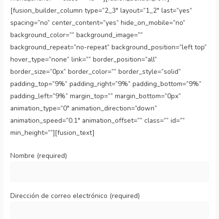
[fusion_builder_column type=”2_3″ layout=”1_2″ last=”yes”
spacing=”no” center_content=”yes” hide_on_mobile=”no”
background_color=”” background_image=””
background_repeat=”no-repeat” background_position=”left top”
hover_type=”none” link=”” border_position=”all”
border_size=”0px” border_color=”” border_style=”solid”
padding_top=”9%” padding_right=”9%” padding_bottom=”9%”
padding_left=”9%” margin_top=”” margin_bottom=”0px”
animation_type=”0″ animation_direction=”down”
animation_speed=”0.1″ animation_offset=”” class=”” id=””
min_height=””][fusion_text]
Nombre (required)
Dirección de correo electrónico (required)