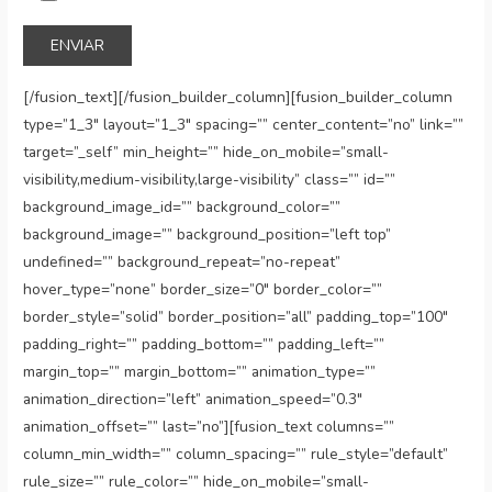
[/fusion_text][/fusion_builder_column][fusion_builder_column
type=”1_3″ layout=”1_3″ spacing=”” center_content=”no” link=””
target=”_self” min_height=”” hide_on_mobile=”small-
visibility,medium-visibility,large-visibility” class=”” id=””
background_image_id=”” background_color=””
background_image=”” background_position=”left top”
undefined=”” background_repeat=”no-repeat”
hover_type=”none” border_size=”0″ border_color=””
border_style=”solid” border_position=”all” padding_top=”100″
padding_right=”” padding_bottom=”” padding_left=””
margin_top=”” margin_bottom=”” animation_type=””
animation_direction=”left” animation_speed=”0.3″
animation_offset=”” last=”no”][fusion_text columns=””
column_min_width=”” column_spacing=”” rule_style=”default”
rule_size=”” rule_color=”” hide_on_mobile=”small-