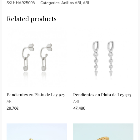
plata
SKU:
HA925005
Categories:
Anillos ARI
,
ARI
de
ley
Related products
con
baño
de
oro
de
18
kts.
quantity
Pendientes en Plata de Ley 925
Pendientes en Plata de Ley 925
ARI
ARI
29,76
€
47,48
€