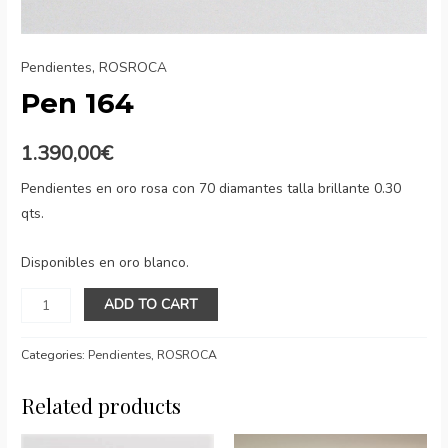
Pendientes
,
ROSROCA
Pen 164
1.390,00
€
Pendientes en oro rosa con 70 diamantes talla brillante 0.30
qts.
Disponibles en oro blanco.
Pen
ADD TO CART
164
quantity
Categories:
Pendientes
,
ROSROCA
Related products