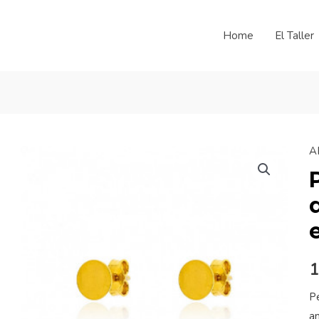
Home
El Taller
A
1
P
am