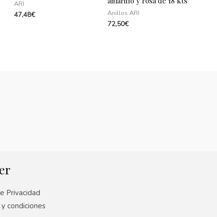
amarillo y rosa de 18 kts
ARI
Anillos ARI
47,48
€
72,50
€
er
de Privacidad
 y condiciones