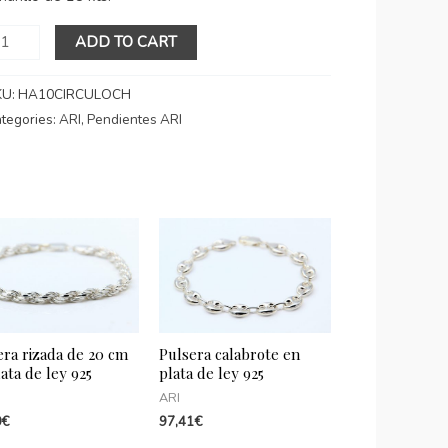
endientes
ADD TO CART
e
ata
KU:
HA10CIRCULOCH
e
tegories:
ARI
,
Pendientes ARI
y
25
añados
n
ro
arillo
antity
era rizada de 20 cm
Pulsera calabrote en
ata de ley 925
plata de ley 925
ARI
0
€
97,41
€